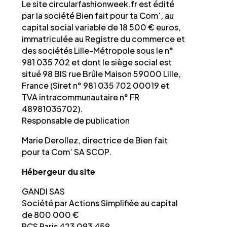
Le site circularfashionweek.fr est édité
par la société Bien fait pour ta Com’, au
capital social variable de 18 500 € euros,
immatriculée au Registre du commerce et
des sociétés Lille-Métropole sous le n°
981 035 702 et dont le siège social est
situé 98 BIS rue Brûle Maison 59000 Lille,
France (Siret n° 981 035 702 00019 et
TVA intracommunautaire n° FR
48981035702).
Responsable de publication
Marie Derollez, directrice de Bien fait
pour ta Com’ SA SCOP.
Hébergeur du site
GANDI SAS
Société par Actions Simplifiée au capital
de 800 000 €
RCS Paris 423 093 459